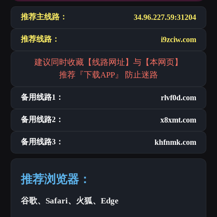
推荐主线路：
34.96.227.59:31204
推荐线路：
i9zciw.com
建议同时收藏【线路网址】与【本网页】
推荐『下载APP』 防止迷路
备用线路1：
rlvf0d.com
备用线路2：
x8xmt.com
备用线路3：
khfnmk.com
推荐浏览器：
谷歌、Safari、火狐、Edge